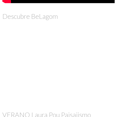
Descubre BeLagom
VERANO Laura Pou Paisajismo